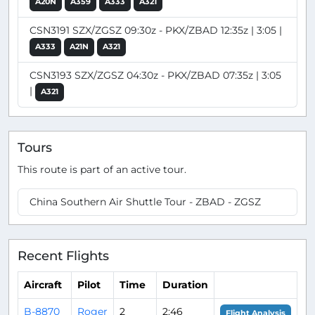
A20N
A359
A333
A321
CSN3191 SZX/ZGSZ 09:30z - PKX/ZBAD 12:35z | 3:05 |
A333
A21N
A321
CSN3193 SZX/ZGSZ 04:30z - PKX/ZBAD 07:35z | 3:05
|
A321
Tours
This route is part of an active tour.
China Southern Air Shuttle Tour - ZBAD - ZGSZ
Recent Flights
Aircraft
Pilot
Time
Duration
B-8870
Roger
2
2:46
Flight Analysis