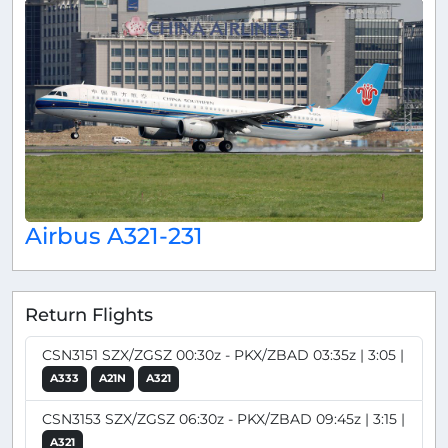
Airbus A321-231
Return Flights
CSN3151 SZX/ZGSZ 00:30z - PKX/ZBAD 03:35z | 3:05 |
A333
A21N
A321
CSN3153 SZX/ZGSZ 06:30z - PKX/ZBAD 09:45z | 3:15 |
A321