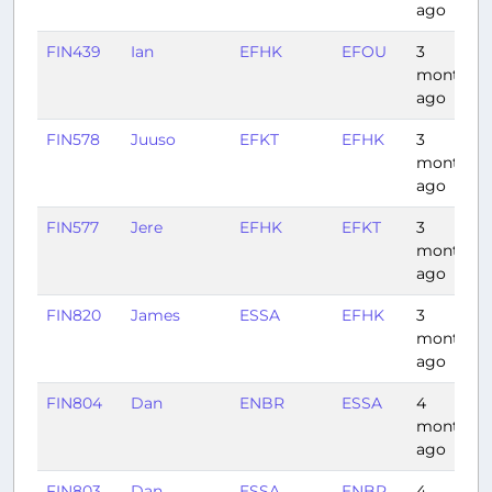
ago
FIN439
Ian
EFHK
EFOU
3
months
ago
FIN578
Juuso
EFKT
EFHK
3
months
ago
FIN577
Jere
EFHK
EFKT
3
months
ago
FIN820
James
ESSA
EFHK
3
months
ago
FIN804
Dan
ENBR
ESSA
4
months
ago
FIN803
Dan
ESSA
ENBR
4